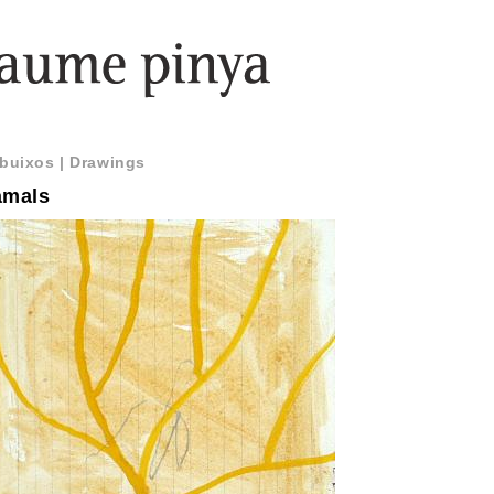
buixos | Drawings
amals